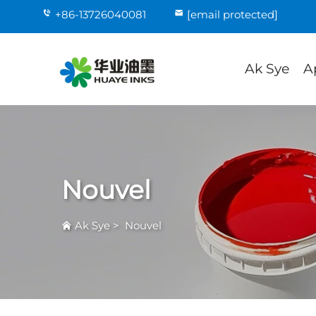
+86-13726040081
[email protected]
Ak Sye
A
Nouvel
Ak Sye
>
Nouvel