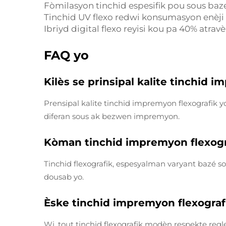
Fòmilasyon tinchid espesifik pou sous baz
Tinchid UV flexo redwi konsumasyon enèji
Ibriyd digital flexo reyisi kou pa 40% atra
FAQ yo
Kilès se prinsipal kalite tinchid 
Prensipal kalite tinchid impremyon flexografik y
diferan sous ak bezwen impremyon.
Kòman tinchid impremyon flexogr
Tinchid flexografik, espesyalman varyant bazé s
dousab yo.
Èske tinchid impremyon flexograf
Wi, tout tinchid flexografik modèn respekte regl