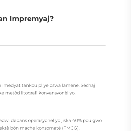
 Nan Impremyaj?
 imedyat tankou pliye oswa lamene. Sèchaj
e metòd litografi konvansyonèl yo.
redwi depans operasyonèl yo jiska 40% pou gwo
ou sektè bòn mache konsomatè (FMCG).