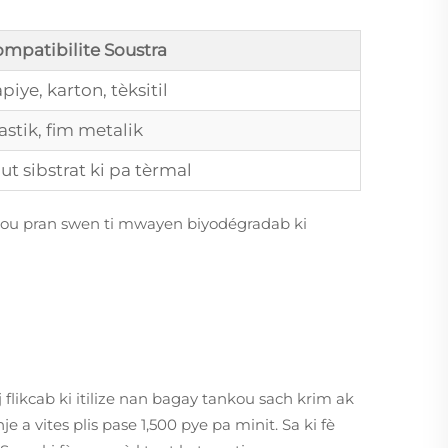
mpatibilite Soustra
piye, karton, tèksitil
astik, fim metalik
ut sibstrat ki pa tèrmal
j pou pran swen ti mwayen biyodégradab ki
likcab ki itilize nan bagay tankou sach krim ak
a vites plis pase 1,500 pye pa minit. Sa ki fè