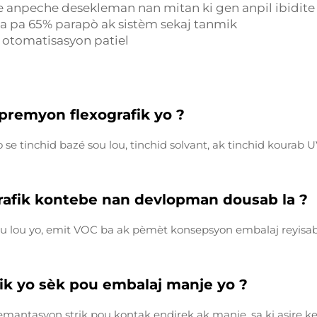
e anpeche desekleman nan mitan ki gen anpil ibidite
 a pa 65% parapò ak sistèm sekaj tanmik
vè otomatisasyon patiel
impremyon flexografik yo ?
o se tinchid bazé sou lou, tinchid solvant, ak tinchid kourab
afik kontebe nan devlopman dousab la ?
ou lou yo, emit VOC ba ak pèmèt konsepsyon embalaj reyisab,
ik yo sèk pou embalaj manje yo ?
emantasyon strik pou kontak endirek ak manje, sa ki asire ke