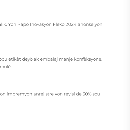
talik. Yon Rapò Inovasyon Flexo 2024 anonse yon
k pou etikèt deyò ak embalaj manje konfèksyone.
koulè.
yon impremyon anrejistre yon reyisi de 30% sou