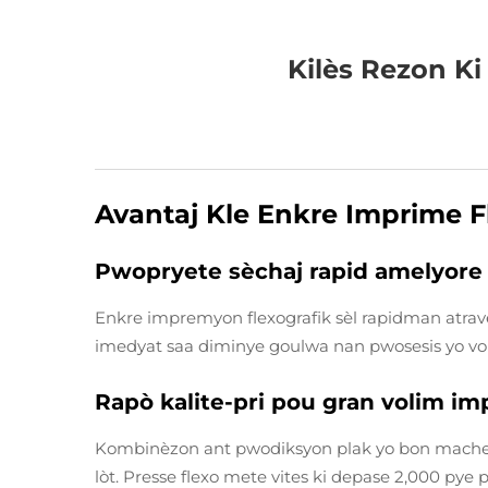
Kilès Rezon Ki
Avantaj Kle Enkre Imprime F
Pwopryete sèchaj rapid amelyore 
Enkre impremyon flexografik sèl rapidman atra
imedyat saa diminye goulwa nan pwosesis yo voli
Rapò kalite-pri pou gran volim i
Kombinèzon ant pwodiksyon plak yo bon mache, r
lòt. Presse flexo mete vites ki depase 2,000 py