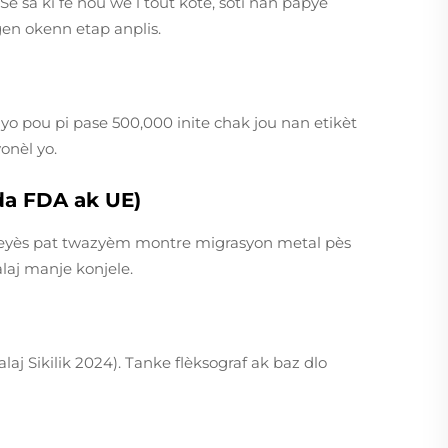
 Se sa ki fè nou wè l tout kote, soti nan papye
gen okenn etap anplis.
o pou pi pase 500,000 inite chak jou nan etikèt
onèl yo.
da FDA ak UE)
 teyès pat twazyèm montre migrasyon metal pès
aj manje konjele.
 Sikilik 2024). Tanke flèksograf ak baz dlo