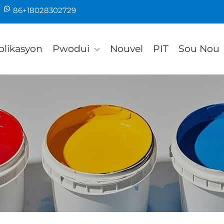
86+18028302729
plikasyon
Pwodui
Nouvel
PIT
Sou Nou