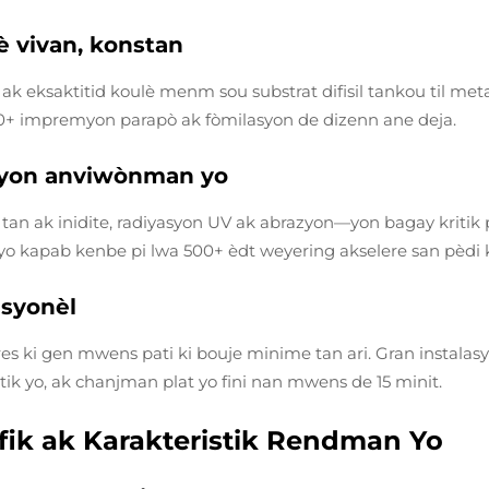
è vivan, konstan
ak eksaktitid koulè menm sou substrat difisil tankou til me
00+ impremyon parapò ak fòmilasyon de dizenn ane deja.
disyon anviwònman yo
ng tan ak inidite, radiyasyon UV ak abrazyon—yon bagay kriti
o kapab kenbe pi lwa 500+ èdt weyering akselere san pèdi 
asyonèl
es ki gen mwens pati ki bouje minime tan ari. Gran instalas
tik yo, ak chanjman plat yo fini nan mwens de 15 minit.
afik ak Karakteristik Rendman Yo