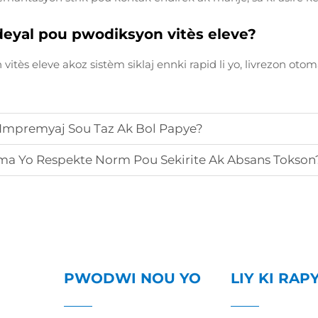
ideyal pou pwodiksyon vitès eleve?
itès eleve akoz sistèm siklaj ennki rapid li yo, livrezon otoma
 Impremyaj Sou Taz Ak Bol Papye?
a Yo Respekte Norm Pou Sekirite Ak Absans Tokson
PWODWI NOU YO
LIY KI RAP