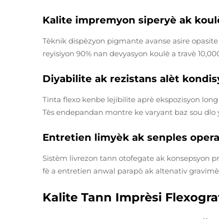
Kalite impremyon siperyè ak koul
Tèknik dispèzyon pigmante avanse asire opasite 
reyisiyon 90% nan devyasyon koulè a travè 10,0
Diyabilite ak rezistans alèt kon
Tinta flexo kenbe lejibilite aprè ekspozisyon lo
Tès endepandan montre ke varyant baz sou dlo y
Entretien limyèk ak senples oper
Sistèm livrezon tann otofegate ak konsepsyon pr
fè a entretien anwal parapò ak altenativ gravimè
Kalite Tann Imprèsi Flexogr