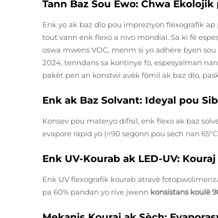
Tann Baz Sou Ewo: Chwa Ekolojik
Enk yo ak baz dlo pou impreziyon flexografik 
tout vann enk flexo a nivo mondial. Sa ki fè espes
oswa mwens VOC, menm si yo adhère byen sou o
2024, tenndans sa kontinye fò, espesyalman nan z
pakèt pen an konstwi avèk fòmil ak baz dlo, pas
Enk ak Baz Solvant: Ideyal pou S
Konsev pou materyo difisil, enk flexo ak baz sol
evapore rapid yo (≈90 segonn pou sèch nan 65°C
Enk UV-Kourab ak LED-UV: Kouraj 
Enk UV flexografik kourab atravè fotopwolimeri
pa 60% pandan yo rive jwenn
konsistans koulè 
Mekanis Kouraj ak Sèch: Evaporas