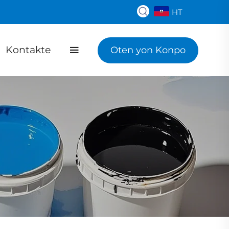
HT
Kontakte
Oten yon Konpo