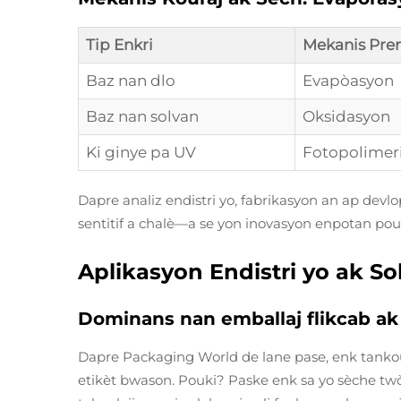
Tip Enkri
Mekanis Pren
Baz nan dlo
Evapòasyon
Baz nan solvan
Oksidasyon
Ki ginye pa UV
Fotopolimer
Dapre analiz endistri yo, fabrikasyon an ap dev
sentitif a chalè—a se yon inovasyon enpotan p
Aplikasyon Endistri yo ak S
Dominans nan emballaj flikcab a
Dapre Packaging World de lane pase, enk tankou 
etikèt bwason. Pouki? Paske enk sa yo sèche twò 