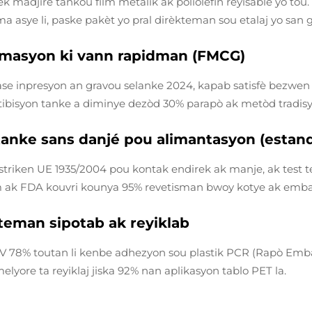
vèk madjire tankou film metalik ak poliolefin reyisable yo tou.
asye li, paske pakèt yo pral dirèkteman sou etalaj yo san 
omasyon ki vann rapidman (FMCG)
e inpresyon an gravou selanke 2024, kapab satisfè bezwen y
ibisyon tanke a diminye dezòd 30% parapò ak metòd tradisy
anke sans danjé pou alimantasyon (estan
striken UE 1935/2004 pou kontak endirek ak manje, ak test
m ak FDA kouvri kounya 95% revetisman bwoy kotye ak embal
teman sipotab ak reyiklab
 78% toutan li kenbe adhezyon sou plastik PCR (Rapò Embalaj
ore ta reyiklaj jiska 92% nan aplikasyon tablo PET la.