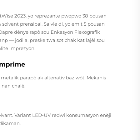
etWise 2023, yo reprezante pwopwo 38 pousan
m solvant prensipal. Sa vle di, yo emit 5 pousan
apre dènye rapò sou Enkasyon Flexografik
p — jodi a, preske twa sot chak kat lajèl sou
lite imprezyon.
 Imprime
m metalik parapò ak altenativ baz wòt. Mekanis
 nan chalè.
olvant. Variant LED-UV redwi konsumasyon enèji
edikaman.