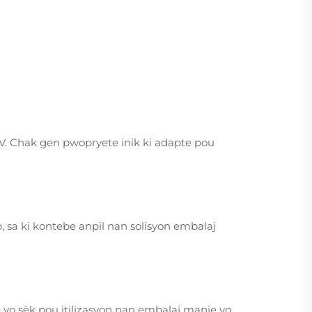
 UV. Chak gen pwopryete inik ki adapte pou
 sa ki kontebe anpil nan solisyon embalaj
 yo sèk pou itilizasyon nan embalaj manje yo.