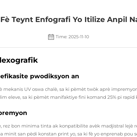
 Fè Teynt Enfografi Yo Itilize Anpil
Time: 2025-11-10
lexografik
efikasite pwodiksyon an
vè mekanis UV oswa chalè, sa ki pèmèt twòk aprè impremyon
m eleve, sa ki pèmèt manifaktiye fini komand 25% pi rapid k
mpremyon
ez bon minima tinta ak konpatibilite avèk madjistral lejè 
e pa minit san pèdi konstan print yo, sa ki fè yo enprenab p