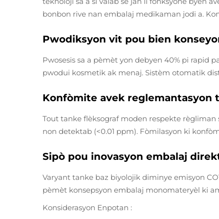
teknoloji sa a si valab se jan li fonksyone byen a
bonbon rive nan embalaj medikaman jodi a. Koma 
Pwodiksyon vit pou bien konsey
Pwosesis sa a pèmèt yon debyen 40% pi rapid pas
pwodui kosmetik ak menaj. Sistèm otomatik dist
Konfòmite avek reglemantasyon t
Tout tanke flèksograf moden respekte règliman 
non detektab (<0.01 ppm). Fòmilasyon ki konfò
Sipò pou inovasyon embalaj direk
Varyant tanke baz biyolojik diminye emisyon COV
pèmèt konsepsyon embalaj monomateryèl ki amely
Konsiderasyon Enpotan :