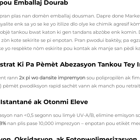
 pou Emballaj Dourab
ap pran plas nan domèn emballaj dousman. Dapre done Mark
yalite enk sa yo se ke yo itilize dlo olye ke chimik agresif kò
bjè tankou bwat katon ki gen tandans abzòbe enk komin. D
òn kote sekirite se pi enpotan. Pran pwodui baktèy, pa egzan
ke yo respèkte nòm eskirite pou kontak ak manje san pèdi ka
ibstrat Ki Pa Pèmèt Abezasyon Tankou Tey
vent rann
2x pi wo dansite impremyon
sou polipropilèn ak fi
) pèmèt pwodiksyon rapid sachèt vann ak manch pou retrait
Istantané ak Otonmi Eleve
zasyon nan <0,5 segonn sou limyè UV-A/B, elimine emisyon s
98%
nan plis pase 10,000 imprezyon – enpotan pou etikèt m
yon, Oksidasyon, ak Fotopwolimerizasyon