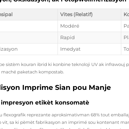
sipal
Vites (Relatif)
Ko
Modéré
Pa
Rapid
Pl
izasyon
Imedyat
To
lope sistèm kouran ibrid ki konbine teknoloji UV ak infrawou
ou maché paketach kompostab.
olisyon Imprime Sian pou Manje
k impresyon etikèt konsomatè
flexografik reprezante aproksimativman 68% tout emballaj f
vit, sa ki pèmèt fabrikasyon an imprimé sou kontenant manje 