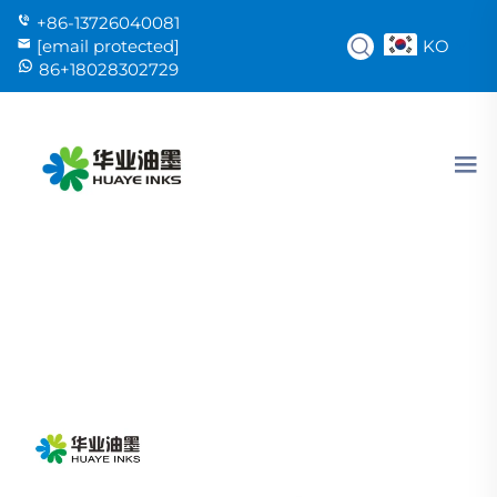
+86-13726040081
KO
[email protected]
86+18028302729