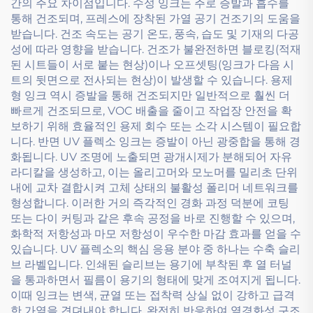
간의 주요 차이점입니다. 수성 잉크는 주로 증발과 흡수를
통해 건조되며, 프레스에 장착된 가열 공기 건조기의 도움을
받습니다. 건조 속도는 공기 온도, 풍속, 습도 및 기재의 다공
성에 따라 영향을 받습니다. 건조가 불완전하면 블로킹(적재
된 시트들이 서로 붙는 현상)이나 오프셋팅(잉크가 다음 시
트의 뒷면으로 전사되는 현상)이 발생할 수 있습니다. 용제
형 잉크 역시 증발을 통해 건조되지만 일반적으로 훨씬 더
빠르게 건조되므로, VOC 배출을 줄이고 작업장 안전을 확
보하기 위해 효율적인 용제 회수 또는 소각 시스템이 필요합
니다. 반면 UV 플렉소 잉크는 증발이 아닌 광중합을 통해 경
화됩니다. UV 조명에 노출되면 광개시제가 분해되어 자유
라디칼을 생성하고, 이는 올리고머와 모노머를 밀리초 단위
내에 교차 결합시켜 고체 상태의 불활성 폴리머 네트워크를
형성합니다. 이러한 거의 즉각적인 경화 과정 덕분에 코팅
또는 다이 커팅과 같은 후속 공정을 바로 진행할 수 있으며,
화학적 저항성과 마모 저항성이 우수한 마감 효과를 얻을 수
있습니다. UV 플렉소의 핵심 응용 분야 중 하나는 수축 슬리
브 라벨입니다. 인쇄된 슬리브는 용기에 부착된 후 열 터널
을 통과하면서 필름이 용기의 형태에 맞게 조여지게 됩니다.
이때 잉크는 변색, 균열 또는 접착력 상실 없이 강하고 급격
한 가열을 견뎌내야 합니다. 완전히 반응하여 열경화성 구조