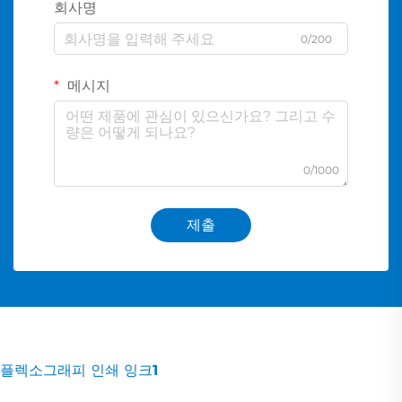
회사명
0/200
메시지
0/1000
제출
플렉소그래피 인쇄 잉크1