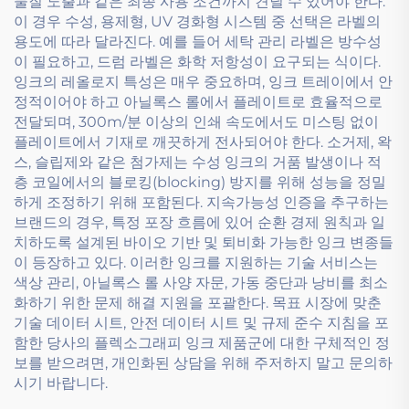
물질 노출과 같은 최종 사용 조건까지 견딜 수 있어야 한다.
이 경우 수성, 용제형, UV 경화형 시스템 중 선택은 라벨의
용도에 따라 달라진다. 예를 들어 세탁 관리 라벨은 방수성
이 필요하고, 드럼 라벨은 화학 저항성이 요구되는 식이다.
잉크의 레올로지 특성은 매우 중요하며, 잉크 트레이에서 안
정적이어야 하고 아닐록스 롤에서 플레이트로 효율적으로
전달되며, 300m/분 이상의 인쇄 속도에서도 미스팅 없이
플레이트에서 기재로 깨끗하게 전사되어야 한다. 소거제, 왁
스, 슬립제와 같은 첨가제는 수성 잉크의 거품 발생이나 적
층 코일에서의 블로킹(blocking) 방지를 위해 성능을 정밀
하게 조정하기 위해 포함된다. 지속가능성 인증을 추구하는
브랜드의 경우, 특정 포장 흐름에 있어 순환 경제 원칙과 일
치하도록 설계된 바이오 기반 및 퇴비화 가능한 잉크 변종들
이 등장하고 있다. 이러한 잉크를 지원하는 기술 서비스는
색상 관리, 아닐록스 롤 사양 자문, 가동 중단과 낭비를 최소
화하기 위한 문제 해결 지원을 포괄한다. 목표 시장에 맞춘
기술 데이터 시트, 안전 데이터 시트 및 규제 준수 지침을 포
함한 당사의 플렉소그래피 잉크 제품군에 대한 구체적인 정
보를 받으려면, 개인화된 상담을 위해 주저하지 말고 문의하
시기 바랍니다.