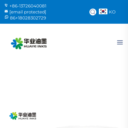
+86-13726040081
KO
[email protected]
86+18028302729