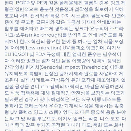
된다. BOPP 및 PE와 같은 폴리올레핀 필름의 경우, 잉크 제
형은 일반적으로 충분한 젖음성과 접착성을 확보하기 위해
코로나 처리 전처리와 특정 수지 시스템이 필요하다. 반면에
종이 및 무코팅 골판지와 같은 다공성 기재에 인쇄할 때는
침투를 제어하고 빠르게 경화되는 잉크가 요구되어 스트라
이크-쓰루(strike-through)를 방지하고 인쇄 선명도를 유
지해야 한다. 혁신의 중요한 분야 중 하나는 일차 식품 포장
용 저이행(Low-migration) UV 플렉소 잉크인데, 여기서
EU 10/2011 및 FDA 규정에 대한 엄격한 준수는 필수적이
다. 이러한 잉크는 잠재적인 물질 이행량이 엄격히 정의된
감각 영향 한계치(Sensorial Impact Thresholds) 이하로
유지되도록 특별히 선정된 광개시제와 원료를 사용하여 제
조된다. 실제 사례로는 간식류의 유연 포장재 제조업체가 열
밀봉 공정을 견디고 고광택의 매력적인 마감을 제공하면서
도 식품 접촉층에 대해 절대적인 안전성을 보장하는 잉크가
필요했던 경우가 있다. 해결책은 모든 요구 이행 테스트를
통과하고 프레스에서 우수한 기계적 내성을 제공하는 맞춤
형 UV 플렉소 잉크 시스템이었다. 또 다른 중요한 응용 분야
는 태그 및 라벨 부문으로, 여기서 잉크는 적층, 니스 도포, 다
이 커팅과 같은 후가공 공정뿐 아니라 마모, 풍화 또는 화학