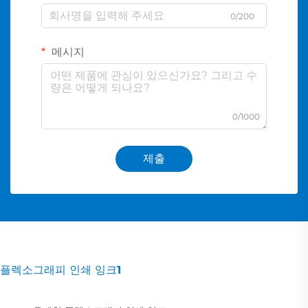
0/200
메시지
0/1000
제출
플렉소그래피 인쇄 잉크1