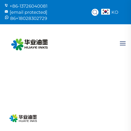
+86-13726040081
KO
[email protected]
86+18028302729