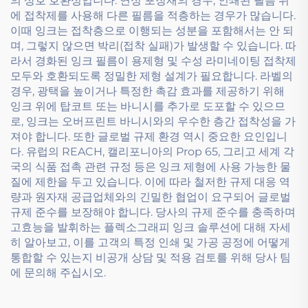
의 상호 호환성입니다. 연성 포장재의 경우, 인쇄된 필름 위
에 접착제를 사용해 다른 필름을 적층하는 경우가 많습니다.
이때 잉크는 접착층으로 이행되는 성분을 포함해서는 안 되
며, 그렇지 않으면 박리(접착 실패)가 발생할 수 있습니다. 따
라서 경화된 잉크 필름이 용제형 및 수성 라미네이팅 접착제
모두와 호환되도록 정밀한 제형 설계가 필요합니다. 라벨의
경우, 광택을 높이거나 특정한 촉감 효과를 제공하기 위해
잉크 위에 탑코트 또는 바니시를 추가로 도포할 수 있으므
로, 잉크는 오버프린트 바니시와의 우수한 층간 접착성을 가
져야 합니다. 또한 글로벌 규제 환경 역시 중요한 요인입니
다. 유럽의 REACH, 캘리포니아의 Prop 65, 그리고 세계 각
국의 식품 접촉 관련 규정 등은 잉크 제형에 사용 가능한 물
질에 제한을 두고 있습니다. 이에 따라 철저한 규제 대응 역
량과 원자재 공급업체와의 긴밀한 협업이 요구되어 글로벌
규제 준수를 보장해야 합니다. 당사의 규제 준수를 충족하며
고효능을 발휘하는 플렉소그래피 잉크 솔루션에 대해 자세
히 알아보고, 이를 고객의 특정 인쇄 및 가공 공정에 어떻게
통합할 수 있는지 비공개 상담 및 적용 검토를 위해 당사 팀
에 문의해 주십시오.