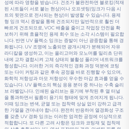
성에 따라 영향을 받습니다. 건조가 불완전하면 블로킹(적재
된 시트들이 서로 붙는 현상)이나 오프셋팅(잉크가 다음 시
트의 뒷면으로 전사되는 현상)이 발생할 수 있습니다. 용제
형 잉크 역시 증발을 통해 건조되지만 일반적으로 훨씬 더
빠르게 건조되므로, VOC 배출을 줄이고 작업장 안전을 확
보하기 위해 효율적인 용제 회수 또는 소각 시스템이 필요합
니다. 반면 UV 플렉소 잉크는 증발이 아닌 광중합을 통해 경
화됩니다. UV 조명에 노출되면 광개시제가 분해되어 자유
라디칼을 생성하고, 이는 올리고머와 모노머를 밀리초 단위
내에 교차 결합시켜 고체 상태의 불활성 폴리머 네트워크를
형성합니다. 이러한 거의 즉각적인 경화 과정 덕분에 코팅
또는 다이 커팅과 같은 후속 공정을 바로 진행할 수 있으며,
화학적 저항성과 마모 저항성이 우수한 마감 효과를 얻을 수
있습니다. UV 플렉소의 핵심 응용 분야 중 하나는 수축 슬리
브 라벨입니다. 인쇄된 슬리브는 용기에 부착된 후 열 터널
을 통과하면서 필름이 용기의 형태에 맞게 조여지게 됩니다.
이때 잉크는 변색, 균열 또는 접착력 상실 없이 강하고 급격
한 가열을 견뎌내야 합니다. 완전히 반응하여 열경화성 구조
를 갖춘 UV 경화 잉크는 이러한 엄격한 공정에 이상적으로
적합합니다. 또 다른 고려 사항은 잉크와 코팅재 및 접착제