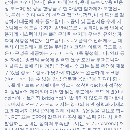
당하는 바인더(수지), 운반 매체(수계, 용제 또는 UV용 반응
성 모노머) 및 성능 향상을 위한 다양한 첨가제가 포함됩니
다. 특히 바인더 수지의 선택은 접착성, 광택, 내성 특성을 결
정하기 때문에 매우 중요합니다. 종이 및 골판지용 수계 시
스템에는 아크릴 수지가 일반적으로 사용되며, 필름 인쇄용
용제계 시스템에서는 폴리우레탄 수지가 우수한 유연성과
화학 저항성 덕분에 선호됩니다. UV 플렉소 인쇄에서는 에
폭시 아크릴레이트 또는 우레탄 아크릴레이트가 극도로 높
은 내구성을 제공하는 가교 네트워크를 형성합니다. 인쇄 공
정 자체는 잉크의 물성에 엄격한 요구 조건을 부과합니다.
아닐록스 롤에 의한 계량 과정에서 잉크는 셀을 완전히 채울
수 있을 정도로 점도가 낮아야 하면서도 깔끔하게 도크팅
(doctoring)될 수 있을 만큼 충분한 응집력을 가져야 합니
다. 플레이트로 전사될 때는 잉크의 접착력(tack)과 접착성
이 정밀하게 제어되어 미세한 밝은 부분에서 도트 게인(dot
gain)이나 브리징(bridging)이 발생하지 않도록 해야 합니
다. 마지막으로 기재로의 전사는 잉크의 표면 장력과 기재의
표면 에너지 간의 관계에 따라 최적의 습윤성을 필요로 합니
다. PET 또는 OPP와 같은 비다공성 플라스틱 인쇄 시 흔히
발생하는 문제는 접착력 부족인데, 이는 코로나(corona) 처
리나 화염 처리(flame treatment)와 같은 표면 처리 기술