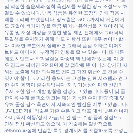
및 적절한 습윤제와 접착 촉진제를 포함한 잉크 조성으로 해
결할 수 있습니다. 냉동 식품용 유연한 포장재 인쇄 적용 사
례를 고려해 보겠습니다. 잉크층은 -30°C까지의 저온에서
도 균열이 생기지 않을 만큼 뛰어난 유연성을 가져야 하며,
유통 및 저장 과정을 포함한 냉동 체인 전체에서 그래픽의
무결성을 유지하기 위해 마모 저항성 또한 매우 높아야 합니
다. 이러한 부분에서 실패하면 그래픽 품질 저하로 이어져
브랜드 이미지에 부정적인 영향을 줄 수 있습니다. 또 다른
예로 시멘트나 화학물질용 다중벽 백 인쇄가 있는데, 이 경
우 잉크는 짜여진 PP 표면에 잘 접착될 뿐 아니라 장기간 자
외선 노출에 의한 퇴색에도 견디고 거친 취급에도 견딜 수
있어야 합니다. 이러한 용도에는 고성능 안료 시스템과 견고
한 수지 화학이 필수적입니다. 지속 가능성에 대한 산업의
추세 또한 잉크 개발 방향을 결정짓고 있습니다. 종이 및 골
판지용 수계 플렉소 잉크는 재생 가능한 수지 함량 증대 및
유해 물질 감소 측면에서 지속적인 발전을 이루고 있습니다.
UV LED 경화 기술은 기존 수은 아크 램프 대비 낮은 에너지
소비, 즉시 작동/정지 가능, 더 긴 램프 수명 등의 장점으로
인해 점차 확산되고 있으며, 이 기술에는 일반적으로
395nm 파장에 민감한 특수 광개시제를 포함하도록 조성된