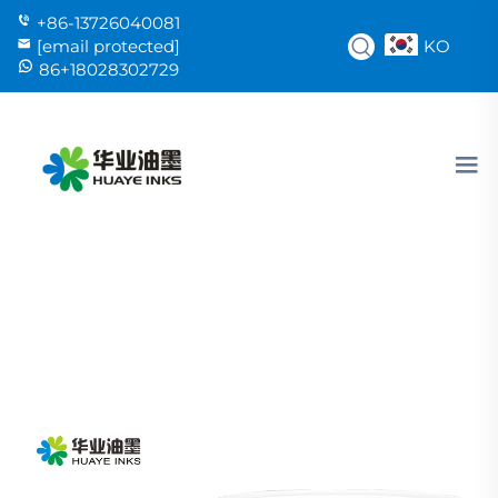
+86-13726040081
KO
[email protected]
86+18028302729