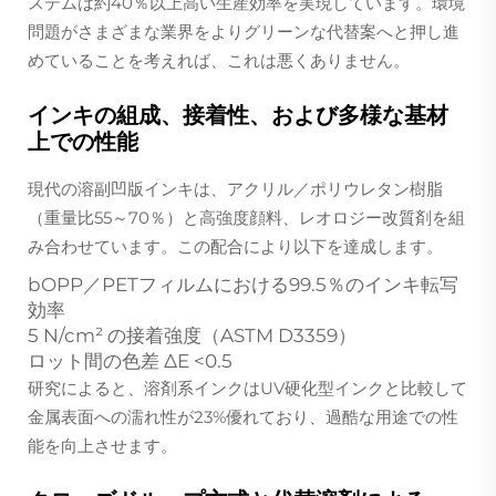
ステムは約40％以上高い生産効率を実現しています。環境
問題がさまざまな業界をよりグリーンな代替案へと押し進
めていることを考えれば、これは悪くありません。
インキの組成、接着性、および多様な基材
上での性能
現代の溶副凹版インキは、アクリル／ポリウレタン樹脂
（重量比55～70％）と高強度顔料、レオロジー改質剤を組
み合わせています。この配合により以下を達成します。
bOPP／PETフィルムにおける99.5％のインキ転写
効率
5 N/cm² の接着強度（ASTM D3359）
ロット間の色差 ΔE <0.5
研究によると、溶剤系インクはUV硬化型インクと比較して
金属表面への濡れ性が23%優れており、過酷な用途での性
能を向上させます。