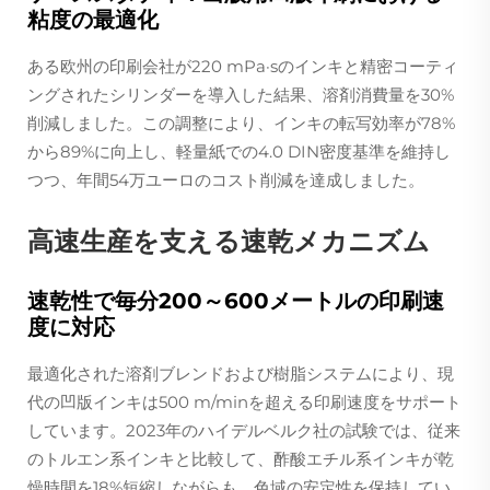
粘度の最適化
ある欧州の印刷会社が220 mPa·sのインキと精密コーティ
ングされたシリンダーを導入した結果、溶剤消費量を30%
削減しました。この調整により、インキの転写効率が78%
から89%に向上し、軽量紙での4.0 DIN密度基準を維持し
つつ、年間54万ユーロのコスト削減を達成しました。
高速生産を支える速乾メカニズム
速乾性で毎分200～600メートルの印刷速
度に対応
最適化された溶剤ブレンドおよび樹脂システムにより、現
代の凹版インキは500 m/minを超える印刷速度をサポート
しています。2023年のハイデルベルク社の試験では、従来
のトルエン系インキと比較して、酢酸エチル系インキが乾
燥時間を18%短縮しながらも、色域の安定性を保持してい