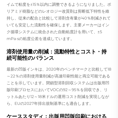
イムで粘度を±15％以内に調整できるようになりました。ポ
リアミド樹脂などのレオロジー改質剤は剪断低下特性を維
持し、従来の配合と比較して溶剤含有量が40％削減されて
いても安定した流動性を確保します。主要メーカーはイン
ク循環システムに統合された自動粘度計を用いて、±5
mPa·sの粘度公差を達成しています。
溶剤使用量の削減：流動特性とコスト・持
続可能性のバランス
最新の凹版インキは、2020年のベンチマークと比較して18
～22％の溶剤使用量削減が高速印刷性能と両立可能である
ことを示しています。閉鎖型溶剤回収システムは出版用凹
版印刷プロセスにおいてVOCの92～95％を回収でき、リ
ットルあたり12～18米ドルの運用コスト削減を実現しなが
ら、EUの2027年排出規制基準にも適合します。
ケーススタディ：出版用凹版印刷における