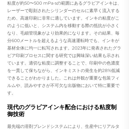
粘度が約50〜500 mPa·sの範囲にあるグラビアインキは、
レーザーで彫刻されたシリンダーのセルに素早く流入する
ため、高速印刷に非常に適しています。インキの粘度がこ
のように低いと、システム内を移動する際の抵抗が小さく
なり、毛細管現象がより効果的になります。その結果、毎
分600メートルを超えるような高速運転時でも、インキが
基材全体に均一に転写されます。2023年に発表されたグラ
ビア印刷プロセスに関する研究では興味深い結果も示され
ています。適切な粘度に調整することで、印刷中の色濃度
を一貫して保ちながら、インキミストの発生を約28%低減
できることがわかりました。これは外観が重要な包装フィ
ルムや、読みやすさが不可欠な出版物において特に重要で
す。
現代のグラビアインキ配合における粘度制
御技術
最先端の溶剤ブレンドシステムにより、生産中にリアルタ