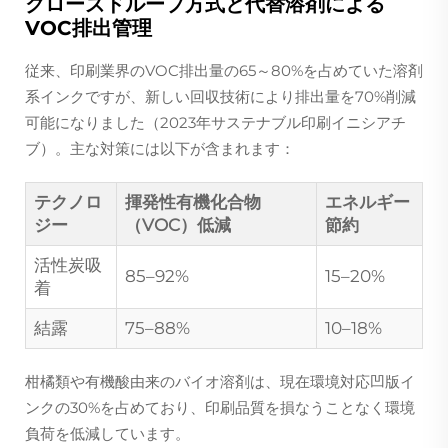
クローズドループ方式と代替溶剤による
VOC排出管理
従来、印刷業界のVOC排出量の65～80%を占めていた溶剤
系インクですが、新しい回収技術により排出量を70%削減
可能になりました（2023年サステナブル印刷イニシアチ
ブ）。主な対策には以下が含まれます：
テクノロ
揮発性有機化合物
エネルギー
ジー
（VOC）低減
節約
活性炭吸
85–92%
15–20%
着
結露
75–88%
10–18%
柑橘類や有機酸由来のバイオ溶剤は、現在環境対応凹版イ
ンクの30%を占めており、印刷品質を損なうことなく環境
負荷を低減しています。