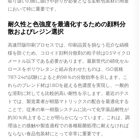
取り扱いの際に曲げや折りが必要となる柔軟包装材の用途
において特に重要です。
耐久性と色強度を最適化するための顔料分
散およびレジン選択
高速凹版印刷プロセスでは、印刷品質を損なう厄介な縞模
様を防ぐため、コロイド顔料分散剤の粒子径は0.5マイクロ
メートル以下である必要があります。最新世代の硝化セル
ロースをポリウレタンと組み合わせたものは、ISO規格
787-24の試験によると約98％の分散効率を示します。こ
れらのブレンド材は1.8Dを超える色濃度を実現し、一般的
な溶剤に対しても比較的高い耐性を示します。最近のテス
トでは、製造業者が樹脂マトリックスの配合を最適化する
ことで、従来の単一樹脂システムに比べて化学薬品耐性が
約30％向上することが明らかになっています。これは、調
理油との接触や製造過程での各種殺菌処理に耐えなければ
ならない食品包装材にとって非常に重要です。