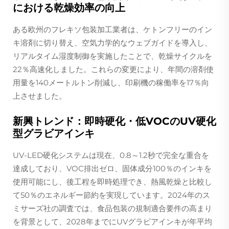
における乾燥効率の向上
ある欧州のフレキソ包装加工業者は、ケトンフリーのイン
キ溶剤に切り替え、空気力学的なウェブガイドを導入し、
リアルタイム湿度制御を実施したことで、乾燥サイクルを
22％高速化しました。これらの変更により、年間の溶剤使
用量を140メートルトン削減し、印刷機の稼働率を17％向
上させました。
新興トレンド：即時硬化・低VOCのUV硬化
型グラビアインキ
UV-LED硬化システムは現在、0.8～1.2秒で完全な重合を
達成しており、VOC排出ゼロ、固体成分100％のインキを
使用可能にし、後工程を即時処理でき、熱風乾燥と比較し
て50％のエネルギー節約を実現しています。2024年のス
ミサーズ社の調査では、食品包装の規制適合要件の高まり
を背景として、2028年までにUVグラビアインキが年平均