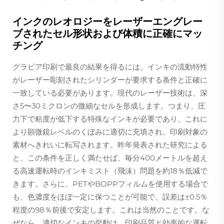
インクのレオロジーをレーザーエングレー
ブされたセル形状および体積に正確にマッ
チング
グラビア印刷で最良の結果を得るには、インキの流動特性
がレーザー彫刻されたシリンダーが要求する条件と正確に
一致している必要があります。現代のレーザー技術は、深
さ5〜30ミクロンの微細なセルを形成します。つまり、圧
力下で粘度が低下する特殊なインキが必要であり、これに
より顕微鏡レベルのくぼみに適切に充填され、印刷対象の
素材へきれいに転写されます。昨年発表された研究による
と、この条件を正しく満たせば、毎分400メートルを超え
る高速運転時のインキミスト（飛沫）問題を約18％低減で
きます。さらに、PETやBOPPフィルムを使用する場合で
も、色濃度をほぼ一定に保つことが可能で、誤差は±0.5％
程度の98％前後で安定します。これは当然のことです。な
ぜなら、適切なインキの挙動は、印刷品質と効率的な運転