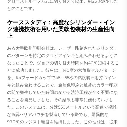
クローズドループ方式に切り替えて以来、約23％減少した
とのことです。
ケーススタディ：高度なシリンダー・イン
ク連携技術を用いた柔軟包装材の生産性向
上
ある大手欧州印刷会社は、レーザー彫刻されたシリンダー
のパターンを特定のグラビアインキと組み合わせるように
なったことで、ジョブの切り替え時間を約40％短縮するこ
とに成功しました。彼らは、140度の六角形セルパターン
を、#4フォードカップで45～55秒の粘度範囲を持つイン
キと組み合わせることで、金属色印刷と通常のカラー印刷
の間で発生していた時間のかかる洗浄工程が全く不要にな
ることを発見しました。その結果も非常に優れていまし
た。このシステムは、分速550メートルという高速で複雑
な15層バリアパウチを製造している際でも、驚異的な
99.2％のレジスト精度を維持しました。この性能は、従来