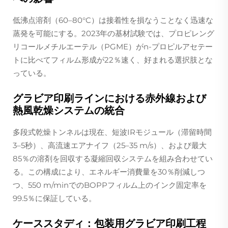
低沸点溶剤（60–80°C）は接着性を損なうことなく迅速な
蒸発を可能にする。2023年の基材試験では、プロピレング
リコールメチルエーテル（PGME）がn-プロピルアセテー
トに比べてフィルム形成が22％速く、好まれる選択肢とな
っている。
グラビア印刷ラインにおける赤外線および
熱風乾燥システムの統合
多段式乾燥トンネルは現在、短波IRモジュール（滞留時間
3–5秒）、高流速エアナイフ（25–35 m/s）、および最大
85％の溶剤を回収する凝縮回収システムを組み合わせてい
る。この構成により、エネルギー消費量を30％削減しつ
つ、550 m/minでのBOPPフィルム上のインク固定率を
99.5％に保証している。
ケーススタディ：包装用グラビア印刷工程