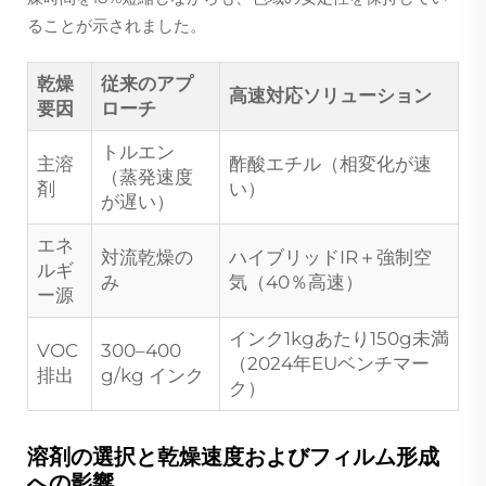
ることが示されました。
乾燥
従来のアプ
高速対応ソリューション
要因
ローチ
トルエン
主溶
酢酸エチル（相変化が速
（蒸発速度
剤
い）
が遅い）
エネ
対流乾燥の
ハイブリッドIR＋強制空
ルギ
み
気（40％高速）
ー源
インク1kgあたり150g未満
VOC
300–400
（2024年EUベンチマー
排出
g/kg インク
ク）
溶剤の選択と乾燥速度およびフィルム形成
への影響