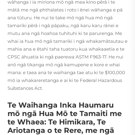
wāhanga i ia miriona mō ngā mea kino pērā i te
mātā me ngā phthalates i roto i ēnei wāhanga e pā
ana tūturu. He nui te take mō ngā hua mō ngā
tamariki pērā i ngā pāpaku, ngā karu karu rānei e
mutu ana ngā hoahoa tuhituhi ki te parurenga. Me
whai ia hua mō ngā tamariki i ngā whakamātautau e
mahia ana e ētahi taha tuatoru kua whakaaetia e te
CPSC āhuatia ki ngā paerewa ASTM F963-17. He nui
anō ngā tikanga mō ngā kamupene e kore e whai
mana: e taea ana te waihanga tae atu ki te $100,000
mō ia whakareretanga e ai ki te Federal Hazardous
Substances Act.
Te Waihanga Inka Haumaru
mō ngā Hua Mō te Tamaiti me
te Whaea: Te Himikara, Te
Ariotanga o te Rere, me ngā