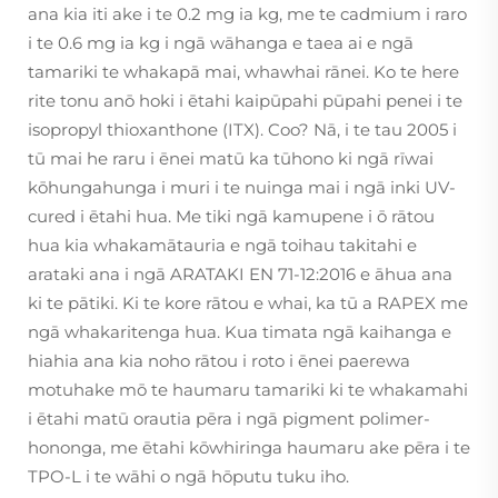
ana kia iti ake i te 0.2 mg ia kg, me te cadmium i raro
i te 0.6 mg ia kg i ngā wāhanga e taea ai e ngā
tamariki te whakapā mai, whawhai rānei. Ko te here
rite tonu anō hoki i ētahi kaipūpahi pūpahi penei i te
isopropyl thioxanthone (ITX). Coo? Nā, i te tau 2005 i
tū mai he raru i ēnei matū ka tūhono ki ngā rīwai
kōhungahunga i muri i te nuinga mai i ngā inki UV-
cured i ētahi hua. Me tiki ngā kamupene i ō rātou
hua kia whakamātauria e ngā toihau takitahi e
arataki ana i ngā ARATAKI EN 71-12:2016 e āhua ana
ki te pātiki. Ki te kore rātou e whai, ka tū a RAPEX me
ngā whakaritenga hua. Kua timata ngā kaihanga e
hiahia ana kia noho rātou i roto i ēnei paerewa
motuhake mō te haumaru tamariki ki te whakamahi
i ētahi matū orautia pēra i ngā pigment polimer-
hononga, me ētahi kōwhiringa haumaru ake pēra i te
TPO-L i te wāhi o ngā hōputu tuku iho.