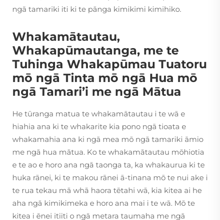
ngā tamariki iti ki te pānga kimikimi kimihiko.
Whakamātautau,
Whakapūmautanga, me te
Tuhinga Whakapūmau Tuatoru
mō ngā Tinta mō ngā Hua mō
ngā Tamari’i me ngā Mātua
He tūranga matua te whakamātautau i te wā e
hiahia ana ki te whakarite kia pono ngā tioata e
whakamahia ana ki ngā mea mō ngā tamariki āmio
me ngā hua mātua. Ko te whakamātautau mōhiotia
e te ao e horo ana ngā taonga ta, ka whakaurua ki te
huka rānei, ki te makou rānei ā-tinana mō te nui ake i
te rua tekau mā whā haora tētahi wā, kia kitea ai he
aha ngā kimikimeka e horo ana mai i te wā. Mō te
kitea i ēnei itiiti o ngā metara taumaha me ngā