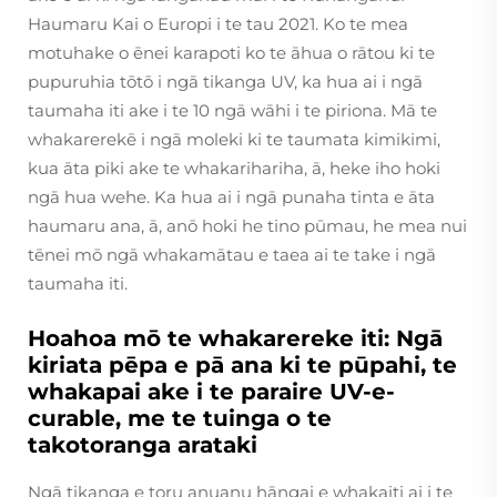
Haumaru Kai o Europi i te tau 2021. Ko te mea
motuhake o ēnei karapoti ko te āhua o rātou ki te
pupuruhia tōtō i ngā tikanga UV, ka hua ai i ngā
taumaha iti ake i te 10 ngā wāhi i te piriona. Mā te
whakarerekē i ngā moleki ki te taumata kimikimi,
kua āta piki ake te whakarihariha, ā, heke iho hoki
ngā hua wehe. Ka hua ai i ngā punaha tinta e āta
haumaru ana, ā, anō hoki he tino pūmau, he mea nui
tēnei mō ngā whakamātau e taea ai te take i ngā
taumaha iti.
Hoahoa mō te whakarereke iti: Ngā
kiriata pēpa e pā ana ki te pūpahi, te
whakapai ake i te paraire UV-e-
curable, me te tuinga o te
takotoranga arataki
Ngā tikanga e toru anuanu hāngai e whakaiti ai i te