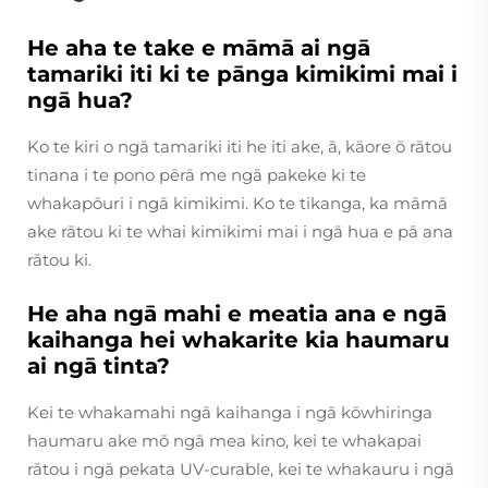
He aha te take e māmā ai ngā
tamariki iti ki te pānga kimikimi mai i
ngā hua?
Ko te kiri o ngā tamariki iti he iti ake, ā, kāore ō rātou
tinana i te pono pērā me ngā pakeke ki te
whakapōuri i ngā kimikimi. Ko te tikanga, ka māmā
ake rātou ki te whai kimikimi mai i ngā hua e pā ana
rātou ki.
He aha ngā mahi e meatia ana e ngā
kaihanga hei whakarite kia haumaru
ai ngā tinta?
Kei te whakamahi ngā kaihanga i ngā kōwhiringa
haumaru ake mō ngā mea kino, kei te whakapai
rātou i ngā pekata UV-curable, kei te whakauru i ngā