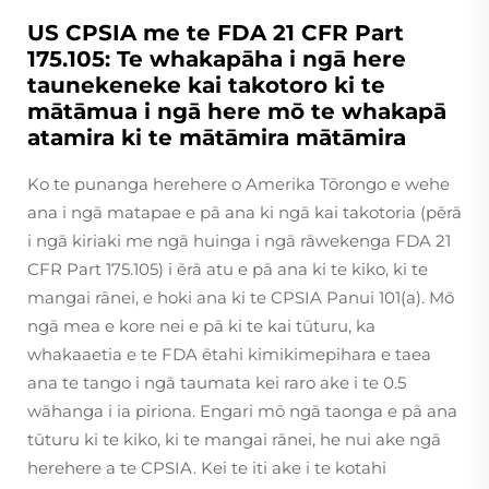
US CPSIA me te FDA 21 CFR Part
175.105: Te whakapāha i ngā here
taunekeneke kai takotoro ki te
mātāmua i ngā here mō te whakapā
atamira ki te mātāmira mātāmira
Ko te punanga herehere o Amerika Tōrongo e wehe
ana i ngā matapae e pā ana ki ngā kai takotoria (pērā
i ngā kiriaki me ngā huinga i ngā rāwekenga FDA 21
CFR Part 175.105) i ērā atu e pā ana ki te kiko, ki te
mangai rānei, e hoki ana ki te CPSIA Panui 101(a). Mō
ngā mea e kore nei e pā ki te kai tūturu, ka
whakaaetia e te FDA ētahi kimikimepihara e taea
ana te tango i ngā taumata kei raro ake i te 0.5
wāhanga i ia piriona. Engari mō ngā taonga e pā ana
tūturu ki te kiko, ki te mangai rānei, he nui ake ngā
herehere a te CPSIA. Kei te iti ake i te kotahi