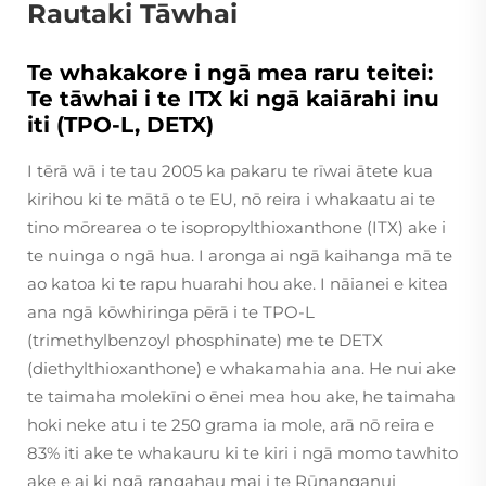
Rautaki Tāwhai
Te whakakore i ngā mea raru teitei:
Te tāwhai i te ITX ki ngā kaiārahi inu
iti (TPO-L, DETX)
I tērā wā i te tau 2005 ka pakaru te rīwai ātete kua
kirihou ki te mātā o te EU, nō reira i whakaatu ai te
tino mōrearea o te isopropylthioxanthone (ITX) ake i
te nuinga o ngā hua. I aronga ai ngā kaihanga mā te
ao katoa ki te rapu huarahi hou ake. I nāianei e kitea
ana ngā kōwhiringa pērā i te TPO-L
(trimethylbenzoyl phosphinate) me te DETX
(diethylthioxanthone) e whakamahia ana. He nui ake
te taimaha molekīni o ēnei mea hou ake, he taimaha
hoki neke atu i te 250 grama ia mole, arā nō reira e
83% iti ake te whakauru ki te kiri i ngā momo tawhito
ake e ai ki ngā rangahau mai i te Rūnanganui