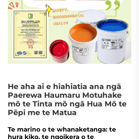
He aha ai e hiahiatia ana ngā
Paerewa Haumaru Motuhake
mō te Tinta mō ngā Hua Mō te
Pēpi me te Matua
Te marino o te whanaketanga: te
hura kiko, te ngoikera o te