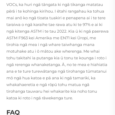
VOCs, ka huri ngā tāngata ki ngā tikanga matatau
pērā i te kohinga kirihou. I ētahi rangahau ka tohua
mai anō ko ngā tioata tuakiri e penapena ai i te tere
taraiwa o ngā karaihe tae rawa atu ki te 97% e ai ki
ngā kitenga ASTM i te tau 2022. Kia ū ki ngā paerewa
ASTM F963 kei Amerika me EN71 kei Ūropi, me
tirohia ngā mea i ngā whare taiwhanga mana
motuhake atu i ō mātou ake wherenga. Me whai
tohu takitahi ia putanga kia ū tonu te kounga i roto i
ngā rerenga whanaketanga. Ā, no te mea e hiahiatia
ana e te ture turewātanga ngā tirohanga tūmatanui
mō ngā hua katoa e pā ana ki ngā tamariki, ka
whakahaeretia e ngā rōpū tohu matua ngā
tirohanga tauwaru hei whakarite kia noho tonu
katoa ki roto i ngā rāwekenga ture.
FAQ