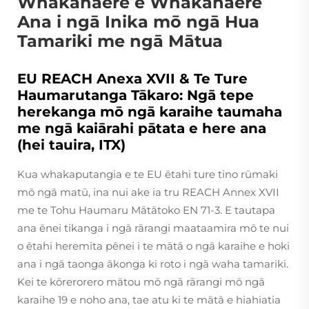
Whakahaere e Whakahaere
Ana i ngā Inika mō ngā Hua
Tamariki me ngā Mātua
EU REACH Anexa XVII & Te Ture
Haumarutanga Tākaro: Ngā tepe
herekanga mō ngā karaihe taumaha
me ngā kaiārahi pātata e here ana
(hei tauira, ITX)
Kua whakaputangia e te EU ētahi ture tino rūmaki
mō ngā matū, ina nui ake ia tru REACH Annex XVII
me te Tohu Haumaru Mātātoko EN 71-3. E tautapa
ana ēnei tikanga i ngā rārangi maataamira mō te nui
o ētahi heremita pēnei i te mātā o ngā karaihe e hoki
ana i ngā taonga ākonga ki roto i ngā waha tamariki.
Kei te kōrerorero mātou mō ngā rārangi mō ngā
karaihe 19 e noho ana, tae atu ki te mātā e hiahiatia