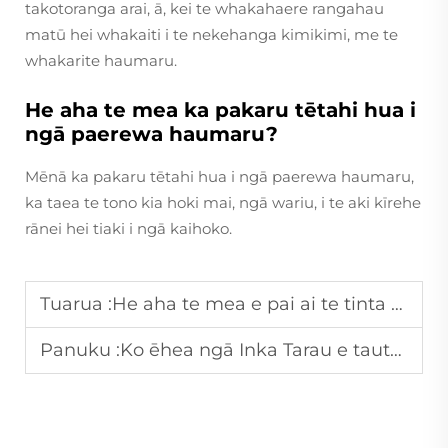
takotoranga arai, ā, kei te whakahaere rangahau
matū hei whakaiti i te nekehanga kimikimi, me te
whakarite haumaru.
He aha te mea ka pakaru tētahi hua i
ngā paerewa haumaru?
Mēnā ka pakaru tētahi hua i ngā paerewa haumaru,
ka taea te tono kia hoki mai, ngā wariu, i te aki kīrehe
rānei hei tiaki i ngā kaihoko.
Tuarua :
He aha te mea e pai ai te tinta Flexo mō te tuhinga ki ngā ipu pepa me ngā paruhi pepa?
Panuku :
Ko ēhea ngā Inka Tarau e tautoko ana i ngā hanganga Ritenga mō ngā Taumata Tūmatanui?