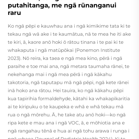
putahitanga, me ngā rūnanganui
raru
Ko ngā pēpi e kauwhau ana i ngā kimikime tata ki te
tekau ngā wā ake i te kaumātua, nā te mea he iti ake
te kiri, ā, kaore anō hoki ō rātou tinana i te pai ki te
whakaputa i ngā matūpōkai (Ponemon Institute
2023). Nō reira, ka taea e ngā mea kino, pērā i ngā
paraihe e toe mai ana, ngā metara taumaha rānei, te
nekehanga mai i ngā mea pērā i ngā kākahu
takotoria, ngā taputapu mā ngā pēpi, ngā kete rānei
inā hoko ana rātou. Hei tauira, ko ngā kākahu pēpi
kua tapirihia formaldehyde, kātahi ka whakapīkaritia
ai te kiripuku o te kaupeka e whā e whā tekau mā
rua o ngā mōrehu. Ā, he take atu anō hoki—ko ngā
ripa kete e mau ana i ngā VOC, ā, e mōhiotia ana e
ngā rangahau tēnā e hua ai ngā tohu arawa i runga i
ngā whaea (Journal of Pediatric Health 2024). Ki te