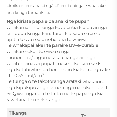
kīmika e rere ana ki ngā kōrero tuhinga e whai ake
ana ki ngā tamariki iti:
Ngā kiriata pēpa e pā ana ki te pūpahi
whakamahi hononga kovalentia kia pā ai ngā
kiri pēpa ki ngā karu tārai, kia kaua e rere ai
āpiti i te wā roa e noho ana te waiwai
Te whakapai ake i te paraire UV-e-curable
whakarerekē i te ōwea o ngā
monomera/oligomera kia hanga ai i ngā
whatumanawa pūpahi nekeneke, kia eke ki
ngā kotahiwhenua honohono kīato i runga ake
i te 0.35 mol/cm³
Te tuinga o te takotoranga arataki
whakauru
ngā kipukipu anga pēnei i ngā nanokomposit
SiO₂ waenganui i te tinta me te papanga kia
rāwekina te rerekētanga
Tikanga
Te