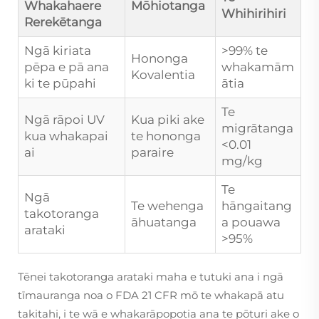
Whakahaere
Mōhiotanga
Whihirihiri
Rerekētanga
Ngā kiriata
>99% te
Hononga
pēpa e pā ana
whakamām
Kovalentia
ki te pūpahi
ātia
Te
Ngā rāpoi UV
Kua piki ake
migrātanga
kua whakapai
te hononga
<0.01
ai
paraire
mg/kg
Te
Ngā
Te wehenga
hāngaitang
takotoranga
āhuatanga
a pouawa
arataki
>95%
Tēnei takotoranga arataki maha e tutuki ana i ngā
tīmauranga noa o FDA 21 CFR mō te whakapā atu
takitahi, i te wā e whakarāpopotia ana te pōturi ake o