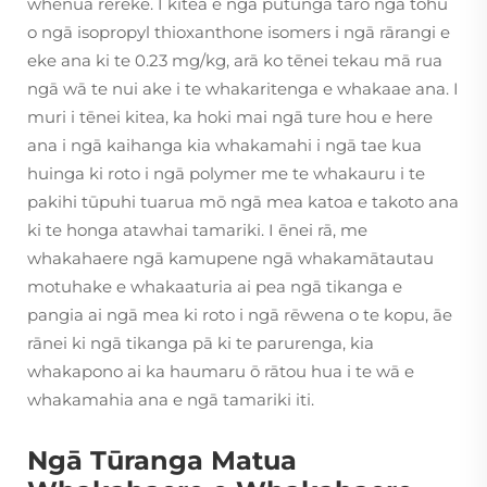
whenua rerekē. I kitea e ngā putunga taro ngā tohu
o ngā isopropyl thioxanthone isomers i ngā rārangi e
eke ana ki te 0.23 mg/kg, arā ko tēnei tekau mā rua
ngā wā te nui ake i te whakaritenga e whakaae ana. I
muri i tēnei kitea, ka hoki mai ngā ture hou e here
ana i ngā kaihanga kia whakamahi i ngā tae kua
huinga ki roto i ngā polymer me te whakauru i te
pakihi tūpuhi tuarua mō ngā mea katoa e takoto ana
ki te honga atawhai tamariki. I ēnei rā, me
whakahaere ngā kamupene ngā whakamātautau
motuhake e whakaaturia ai pea ngā tikanga e
pangia ai ngā mea ki roto i ngā rēwena o te kopu, āe
rānei ki ngā tikanga pā ki te parurenga, kia
whakapono ai ka haumaru ō rātou hua i te wā e
whakamahia ana e ngā tamariki iti.
Ngā Tūranga Matua