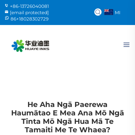
+86-13726040081
MI
[email protected]
86+18028302729
He Aha Ngā Paerewa
Haumātao E Mea Ana Mō Ngā
Tinta Mō Ngā Hua Mā Te
Tamaiti Me Te Whaea?