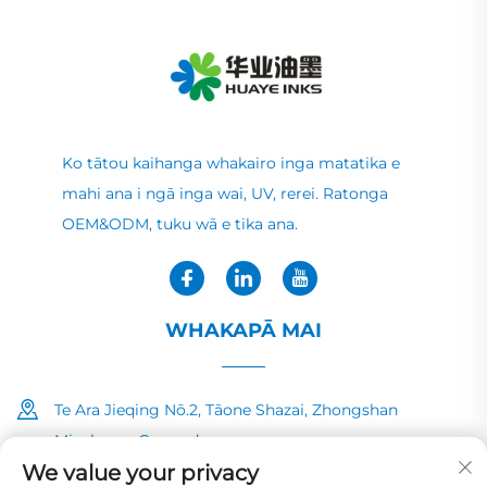
Ko tātou kaihanga whakairo inga matatika e
mahi ana i ngā inga wai, UV, rerei. Ratonga
OEM&ODM, tuku wā e tika ana.
WHAKAPĀ MAI
Te Ara Jieqing Nō.2, Tāone Shazai, Zhongshan
Minzhong, Guangdong
We value your privacy