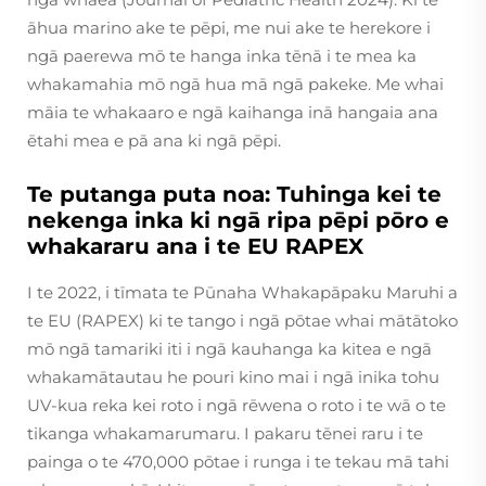
āhua marino ake te pēpi, me nui ake te herekore i
ngā paerewa mō te hanga inka tēnā i te mea ka
whakamahia mō ngā hua mā ngā pakeke. Me whai
māia te whakaaro e ngā kaihanga inā hangaia ana
ētahi mea e pā ana ki ngā pēpi.
Te putanga puta noa: Tuhinga kei te
nekenga inka ki ngā ripa pēpi pōro e
whakararu ana i te EU RAPEX
I te 2022, i tīmata te Pūnaha Whakapāpaku Maruhi a
te EU (RAPEX) ki te tango i ngā pōtae whai mātātoko
mō ngā tamariki iti i ngā kauhanga ka kitea e ngā
whakamātautau he pouri kino mai i ngā inika tohu
UV-kua reka kei roto i ngā rēwena o roto i te wā o te
tikanga whakamarumaru. I pakaru tēnei raru i te
painga o te 470,000 pōtae i runga i te tekau mā tahi