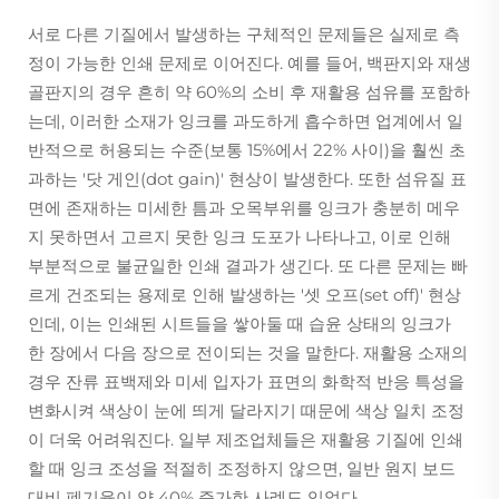
서로 다른 기질에서 발생하는 구체적인 문제들은 실제로 측
정이 가능한 인쇄 문제로 이어진다. 예를 들어, 백판지와 재생
골판지의 경우 흔히 약 60%의 소비 후 재활용 섬유를 포함하
는데, 이러한 소재가 잉크를 과도하게 흡수하면 업계에서 일
반적으로 허용되는 수준(보통 15%에서 22% 사이)을 훨씬 초
과하는 '닷 게인(dot gain)' 현상이 발생한다. 또한 섬유질 표
면에 존재하는 미세한 틈과 오목부위를 잉크가 충분히 메우
지 못하면서 고르지 못한 잉크 도포가 나타나고, 이로 인해
부분적으로 불균일한 인쇄 결과가 생긴다. 또 다른 문제는 빠
르게 건조되는 용제로 인해 발생하는 '셋 오프(set off)' 현상
인데, 이는 인쇄된 시트들을 쌓아둘 때 습윤 상태의 잉크가
한 장에서 다음 장으로 전이되는 것을 말한다. 재활용 소재의
경우 잔류 표백제와 미세 입자가 표면의 화학적 반응 특성을
변화시켜 색상이 눈에 띄게 달라지기 때문에 색상 일치 조정
이 더욱 어려워진다. 일부 제조업체들은 재활용 기질에 인쇄
할 때 잉크 조성을 적절히 조정하지 않으면, 일반 원지 보드
대비 폐기율이 약 40% 증가한 사례도 있었다.