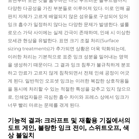
표면부터 모든 것을 흡수하는 다소 부드러운 플루트층까지
다양한 다공성을 가진 부분들로 이루어져 있다. 이로 인해 골
판지 자체가 고르게 배열되지 않은 섬유들로 구성되어 있어
잉크 흡수가 일정하지 않다는 다양한 문제가 발생한다. 셀룰
로오스 가닥 사이에는 실제 간극이 존재하며, 인쇄 시 이상한
모세관 현상을 유발한다. 표면 크기 조절 처리(Surface
sizing treatments)가 추가되면 상황은 더욱 악화되는데,
이러한 처리는 기본적으로 표준 잉크 성분을 밀어내는 영역
을 생성하기 때문이다. 그 결과 잉크 침투가 불규칙하게 분포
하고 안료가 고르지 않게 침착되면서 전체 인쇄 공정이 어긋
게 된다. 일반적인 오프셋 잉크는 이러한 복잡한 상호작용들
을 동시에 처리할 수 있는 적절한 특성을 갖추고 있지 않으므
로, 인쇄업자들은 극심한 흡수 차이와 프레스 상에서 잉크가
너무 빨리 마르는 문제를 겪게 된다.
기능적 결과: 크라프트 및 재활용 기질에서의
도트 게인, 불량한 잉크 전이, 스위트오프, 색
상 불일치