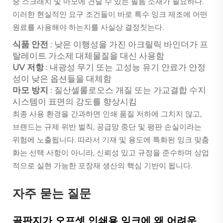
중 스크래치 및 마모에 견딜 수 있는 필름 소재가 필요하다.
이러한 현실적인 요구 조건들이 바로 특수 잉크 제조에 어떤
원료를 사용해야 하는지를 사실상 결정짓는다.
식품 안전
: 낮은 이행성을 가진 아크릴릭 바인더가 프
탈레이트 가소제 대체물질을 대신 사용함
UV 저항
: 내광성 무기 또는 고성능 유기 안료가 안정
성이 낮은 옵션들을 대체함
마모 방지
: 질산셀룰로오스 개질 또는 가교결합 수지
시스템이 표면의 강도를 향상시킴
최종 사용 환경을 간과하면 인쇄 품질 저하에 그치지 않고,
브랜드는 규제 위반 벌칙, 공급망 중단 및 평판 손실이라는
위험에 노출됩니다. 따라서 기재 및 용도에 특화된 잉크 맞춤
화는 선택 사항이 아니라, 신뢰성 있고 규정을 준수하며 상업
적으로 실현 가능한 포장재 생산의 핵심 기반이 됩니다.
자주 묻는 질문
골판지가 오프셋 인쇄용 잉크에 왜 어려운