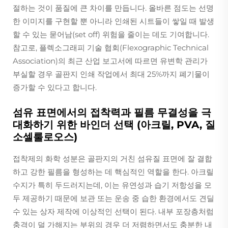
절하는 것이 품질에 큰 차이를 만듭니다. 올바른 점도는 선명
한 이미지를 구현할 뿐 아니라 인쇄된 시트들이 쌓일 때 발생
할 수 있는 묻어남(set off) 위험을 줄이는 데도 기여합니다.
참고로, 플렉소그래피 기술 협회(Flexographic Technical
Association)의 최근 산업 보고서에 따르면 유변학 관리가
부실할 경우 골판지 인쇄 작업에서 최대 25%까지 폐기물이
증가할 수 있다고 합니다.
섬유 표면에서의 접착력과 필름 무결성을 극
대화하기 위한 바인더 선택 (아크릴, PVA, 질
소셀룰로오스)
접착제의 화학 성분은 골판지의 거친 섬유질 표면에 잘 결합
하고 강한 필름을 형성하는 데 핵심적인 역할을 한다. 아크릴
수지가 특히 두드러지는데, 이는 유연성과 습기 저항성을 모
두 제공하기 때문에 보관 또는 운송 중 습한 환경에서도 견딜
수 있는 상자 제작에 이상적인 선택이 된다. 내부 포장층처럼
충격이 덜 가해지는 부위의 경우 더 저렴하면서도 충분한 내